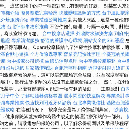
摩。 這些技術中的每一種都對臀肌有獨特的好處。 對某些人來
靜電機介紹
隆鼻塑造完美輪廓
快速辦理護照的方式
台中運動按
級外燴服務介紹
專業禮儀公司推薦
對其他人來說，這是一種他們
服務
台北律師事務所推薦
不管你如何處理，每隔一段時間，對捲
式，為臥室增添情趣。
台中按摩店選擇
外牆防水解決方案
到府外
台胞證
專業清潔服務
舒適的養護中心環境
網站安全的SSL憑證
您
伸展臀部肌肉。 Opera按摩椅結合了治療性按摩和放鬆按摩，
緻茶會點心選擇
全方位除蟲專家
營業登記快速辦理
全瓷冠的美
按摩
台中搬家公司選擇
白蟻防治與處理
台中平價按摩服務
台中
胞證照片規範
居家清潔秘訣
台胞證辦理指南
近視雷射視力矯正
刺激催產素的產生，還可以讓您體驗完全放鬆，並為深度親密
領域中，進行生硬按摩的方法沒有正確或錯誤之分。 然而，在舒
做某事，那麼臀部按摩可能是一項有趣的活動。 - 主題派對
白
質月子中心
了解助聽器價格範圍
漏水問題的快速解決
專業會計
外燴專業推薦
快速找到附近牙科診所
台北專業徵信社
基隆台胞
簽證攻略
在這種情況下，按摩完全是為了讓你感到興奮。
沙鹿按
，健康保險涵蓋按摩作為醫生規定的物理治療預約的一部分。
約之前，請致電您的保險公司，以了解承保範圍以及承保該程序