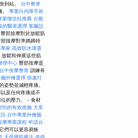
從坐到站。
台中整脊
痛。
專業白內障手術
專業徵信社推薦
台胞
紋的醫美選擇
客廳設
臀部按摩對於放鬆肌
臀部按摩對準媽媽特
務專家
高效防水漆選
放鬆和伸展這些肌
辦理中心
臀部按摩是
台中按摩整骨
訓練有
餐廳外燴選擇
快速打
的姿勢並減輕疼痛。
部以及任何疼痛或不
的壓力。 - 食材
害怕的有效措施
大里
資訊
台中專業外燴服
按摩專業課程
申請台
它們可以更容易恢
班
天母撥筋療法
值得