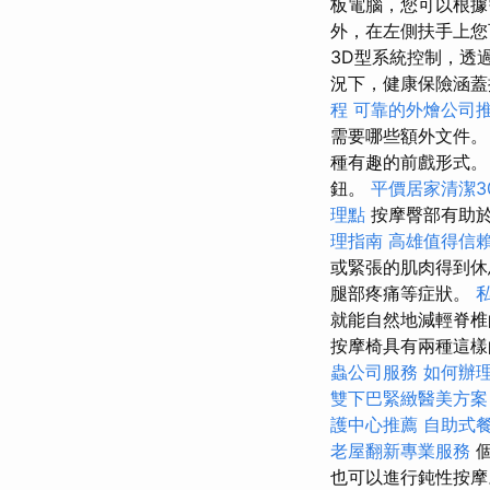
板電腦，您可以根
外，在左側扶手上您
3D型系統控制，透
況下，健康保險涵蓋
程
可靠的外燴公司
需要哪些額外文件
種有趣的前戲形式
鈕。
平價居家清潔3
理點
按摩臀部有助於
理指南
高雄值得信
或緊張的肌肉得到休
腿部疼痛等症狀。
就能自然地減輕脊
按摩椅具有兩種這樣
蟲公司服務
如何辦
雙下巴緊緻醫美方案
護中心推薦
自助式
老屋翻新專業服務
個
也可以進行鈍性按