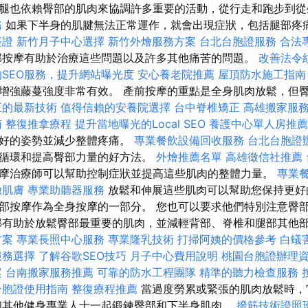
腿也依賴臀部的肌肉來協調許多重要的活動，從行走和跑步到
務
如果下半身的肌腱無法正常運作，就會出現症狀，包括腿部疼
簽證
新竹月子中心選擇
新竹外燴服務方案
台北台胞證服務
合法
按摩有助於治療這些問題以及許多其他痛苦的問題。
改善法令
SEO服務，提升網站曝光度
安心養老院推薦
屋頂防水施工指南
增強藤蔓強度非常有效。 產前按摩的重點是全身肌肉放鬆，但
正的最新技術
值得信賴的安養院選擇
台中脊椎矯正
高雄搬家服
南
整復推拿療程
提升當地曝光的Local SEO
養護中心單人房推薦
更好的姿勢並減少整體疼痛。
專業餐飲設備回收服務
台北台胞證
循環和提高臀部力量的好方法。
外燴推薦名單
高雄徵信社推薦
摩治療師可以幫助控制症狀並提高這些肌肉的整體力量。
專業
緻肌膚
專業助聽器服務
放鬆和伸展這些肌肉可以幫助您保持更好
部按摩作為全身按摩的一部分。 您也可以要求他們特別注意臀
部有助於放鬆臀部最重要的肌肉，並減輕背部、脊椎和腿部其他部位
方案
專業長照中心服務
專業隆乳技術
打掃阿姨的價格參考
白蟻
服務選擇
了解谷歌SEO技巧
月子中心費用說明
桃園台胞證辦理
案
台南搬家服務推薦
可靠的防水工程團隊
精準的聽力檢查服務
台胞證使用指南
整復療程推薦
當過度勞累或緊張的肌肉放鬆時，
和其他健身專業人士一起鍛鍊臀部和下半身肌肉。
撥筋技術證照