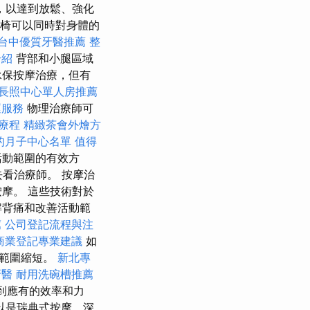
，以達到放鬆、強化
按摩椅可以同時對身體的
台中優質牙醫推薦
整
介紹
背部和小腿區域
承保按摩治療，但有
長照中心單人房推薦
運服務
物理治療師可
療程
精緻茶會外燴方
的月子中心名單
值得
活動範圍的有效方
去看治療師。 按摩治
摩。 這些技術對於
解背痛和改善活動範
薦
公司登記流程與注
商業登記專業建議
如
動範圍縮短。
新北專
牙醫
耐用洗碗槽推薦
到應有的效率和力
以是瑞典式按摩、深