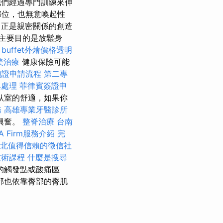
他們經過專門訓練來伸
部位，也無意喚起性
正是親密關係的創造
主要目的是放鬆身
。
buffet外燴價格透明
美治療
健康保險可能
胞證申請流程
第二專
與處理
菲律賓簽證申
臥室的舒適，如果你
務
高雄專業牙醫診所
興奮。
整脊治療
台南
A Firm服務介紹
完
北值得信賴的徵信社
技術課程
什麼是搜尋
的觸發點或酸痛區
部也依靠臀部的臀肌