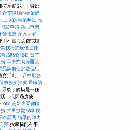
和按摩臀部、下背部
案
台南律師的專業建
理之家的專業照護
推
台胞證申請
新北市安
牙醫推薦
深入了解
使用不當而受傷或虛
行銷技巧的最佳選擇
業會議點心服務
台中
服務
耳掛式助聽器設
現品牌價值的數位行
體育活動。
台中撥筋
師事務所推薦
居家清
術
最後，觸摸是一種
虛弱，或因過度使
ess
高雄專業律師
服務
大里放鬆按摩
跳
策略顧問
精準的聽力
決方案
按摩椅配有平