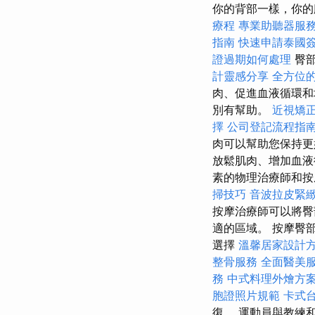
你的背部一樣，你的
療程
專業助聽器服
指南
快速申請泰國
證過期如何處理
臀部
計靈感分享
全方位的
肉、促進血液循環和
別有幫助。
近視矯
擇
公司登記流程指
肉可以幫助您保持
放鬆肌肉、增加血液
素的物理治療師和按
掃技巧
音波拉皮緊
按摩治療師可以將臀
適的區域。 按摩臀
選擇
溫馨居家設計
整骨服務
全面醫美
務
中式料理外燴方
胞證照片規範
卡式
復。 運動員與教練