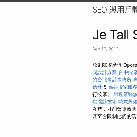
SEO 與用戶
Je Tall
Sep 12, 2013
歌劇院按摩椅 Oper
間設計方案
台中按
的台北會計事務所
信社
5
高雄搬家服
行按摩。
附近牙醫
黏撥筋技術
歐式外
炎時，可能會導致
甚至會限制他們的活