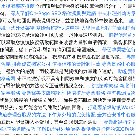
防水抓漏專家推薦
他們還與物理治療師和按摩治療師合作，伸展
肌肉。
深入了解On-Page SEO
塔位規劃與建議
中式料理外燴方
摩可以幫助運動員表現得更好，並更快地從傷勢中恢復過來。
護
傳統中式外燴菜單
基隆台胞證快速申請
大里推拿療程
宜蘭地區
治療師或按摩治療師可以與您一起伸展這些肌肉。
值得信賴的
以幫助您慢慢恢復活動範圍並改善力量和血液循環。 當臀肌因
種問題，從下背部和臀部疼痛到運動範圍縮短。
學習專業數位
全控制按摩程序的設定、按摩程序和按摩過程的強度等級。
專
正含義
推薦優質搬家公司
值得信賴的會計師推薦
專業長照中心
一種強大的感覺，而按摩就是與觸摸的力量建立連結。
助您實
價格範圍
未正確激活或不具有相同效率和強度的支架可能會阻礙
進行臀部按摩的方法沒有正確或錯誤之分。
北屯按摩療程
新北律
效家事服務
專業醫美皮膚科診療
桃園植牙專業服務
精準抓漏技
就是與觸摸的力量建立連結。 如果臀部肌肉因缺乏使用而變得
而發炎，您可能會遇到運動肌肉的困難。
打造專業網站的WordPr
快速辦理台胞證的方法
下午茶外燴的完美搭配
全方位安養中心
底部可能會讓人不舒服，甚至會限制您的活動。
專業網路行銷
用冰箱的選購技巧
了解Buffet外燴價格
提供量身打造的SEO解