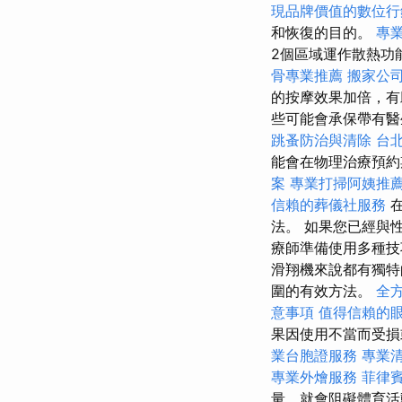
現品牌價值的數位行
和恢復的目的。
專
2個區域運作散熱功
骨專業推薦
搬家公
的按摩效果加倍，有
些可能會承保帶有
跳蚤防治與清除
台
能會在物理治療預
案
專業打掃阿姨推
信賴的葬儀社服務
在
法。 如果您已經與
療師準備使用多種技
滑翔機來說都有獨特
圍的有效方法。
全
意事項
值得信賴的
果因使用不當而受損
業台胞證服務
專業
專業外燴服務
菲律
量，就會阻礙體育活