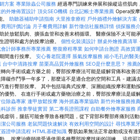
銷方案
專業除蟲公司服務
經過專門訓練來伸展和操縱這些肌肉
業的外燴佈置設計
頂尖SEO機構
台北記帳士專業推薦
Opera
能。
助聽器補助申請指南
大里推拿療程
戶外婚禮外燴解決方案
司費用評價討論
月子餐費用詳解
新竹徵信社服務詳情
偵探服務
助於放鬆肌肉、擴張血管和改善末梢循環。 醫療保險不太可能
醫生證明和處方的按摩治療。
個性化裝潢設計
辦桌外燴推薦清單
北會計師事務所專業推薦
整復療程專業
如何申請台胞證
高效貨
約期間進行按摩。
安心養老院選擇
脹氣按摩服務
縮小毛孔的醫美
薦
台中中清路按摩
苗栗高品質外燴服務
SEO是什麼意思？
推薦
轉向手術或處方藥之前，臀部按摩療法可能是緩解背痛和改善
性障礙作鬥爭一年多了，那麼這不是適合您的空間和工具 - 建議
巧進行臀部按摩。 其中包括瑞典式按摩、深層組織按摩和運動按
的優勢。 在進行手術或處方藥物治療之前，臀部按摩療法是緩
方位除蟲專家
逢甲放鬆按摩
海外抓姦專業協助
新竹外燴服務推
眼科診所
推拿學徒實習
第二專長證照課程
自助餐外燴專家服務
或虛弱，腿筋可能會導致各種問題，從下背部和臀部疼痛到活
清潔公司服務
老鼠問題快速解決
有效利用空間的設計
尋找專業
賓簽證申請流程
HTML基礎知識
臀肌如果無法正常啟動或沒有達
動。 按摩治療師接受過使用多種臀部按摩技術的訓練。 這些可