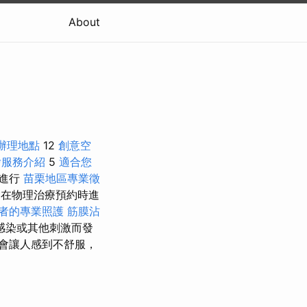
About
辦理地點
12
創意空
燴服務介紹
5
適合您
可進行
苗栗地區專業徵
在物理治療預約時進
者的專業照護
筋膜沾
感染或其他刺激而發
會讓人感到不舒服，