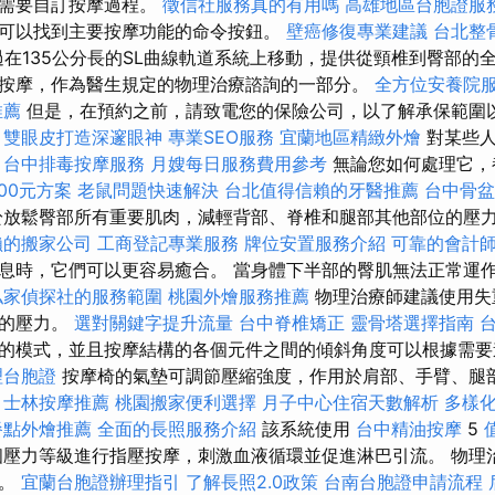
據需要自訂按摩過程。
徵信社服務真的有用嗎
高雄地區台胞證服
可以找到主要按摩功能的命令按鈕。
壁癌修復專業建議
台北整
過在135公分長的SL曲線軌道系統上移動，提供從頸椎到臀部的
按摩，作為醫生規定的物理治療諮詢的一部分。
全方位安養院
推薦
但是，在預約之前，請致電您的保險公司，以了解承保範圍
。
雙眼皮打造深邃眼神
專業SEO服務
宜蘭地區精緻外燴
對某些
。
台中排毒按摩服務
月嫂每日服務費用參考
無論您如何處理它，
00元方案
老鼠問題快速解決
台北值得信賴的牙醫推薦
台中骨
放鬆臀部所有重要肌肉，減輕背部、脊椎和腿部其他部位的壓
賴的搬家公司
工商登記專業服務
牌位安置服務介紹
可靠的會計
息時，它們可以更容易癒合。 當身體下半部的臀肌無法正常運
私家偵探社的服務範圍
桃園外燴服務推薦
物理治療師建議使用失
椎的壓力。
選對關鍵字提升流量
台中脊椎矯正
靈骨塔選擇指南
的模式，並且按摩結構的各個元件之間的傾斜角度可以根據需
理台胞證
按摩椅的氣墊可調節壓縮強度，作用於肩部、手臂、腿
士林按摩推薦
桃園搬家便利選擇
月子中心住宿天數解析
多樣
餐點外燴推薦
全面的長照服務介紹
該系統使用
台中精油按摩
5
壓力等級進行指壓按摩，刺激血液循環並促進淋巴引流。 物理
摩。
宜蘭台胞證辦理指引
了解長照2.0政策
台南台胞證申請流程