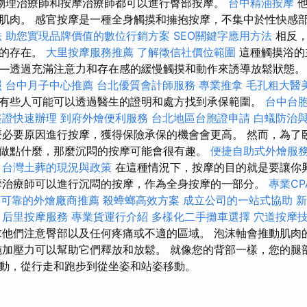
物理治療師和按摩治療師都可以進行臀部按摩。
台中精油按摩
肌肉。 感官按摩是一種全身觸摸和擁抱按摩，不集中於性快感
法
助您實現品牌價值的數位行銷方案
SEO關鍵字應用方法
相反，
慾的存在。
大里按摩服務推薦
了解徵信社價位範圍
這種觸摸浴的
—透過充滿注意力和存在感的緩慢觸摸和動作來誘導放鬆狀態
照
台中月子中心推薦
台北優質會計師服務
專業推拿
毛孔粗大醫
有些人可能可以透過醫生的證明和處方找到承保範圍。
台中台
簽證快速辦理
到府外燴便利服務
台北地區台胞證申請
白蟻防治
必要原因進行按摩，獲得保險承保的機會會更高。 然而，為了
做點什麼，那麼沉悶的按摩可能會很有趣。
便捷自助式外燴服
台灣土葬的現況與政策
在這種情況下，按摩的目的就是要讓你
治療師可以進行沉悶的按摩，作為全身按摩的一部分。
專業CP
可靠的外燴廠商推薦
殺蟑螂高效方案
成立公司的一站式協助
新
后里按摩服務
專業貨運行介紹
多樣化二手攤車選擇
穴道按摩
他們注意臀部以及任何疼痛或不適的區域。 泡沫軸會推動肌肉
施加壓力可以幫助它們釋放和放鬆。 就像您的背部一樣，您的腿
動，從行走和跑步到從坐姿和站姿移動。