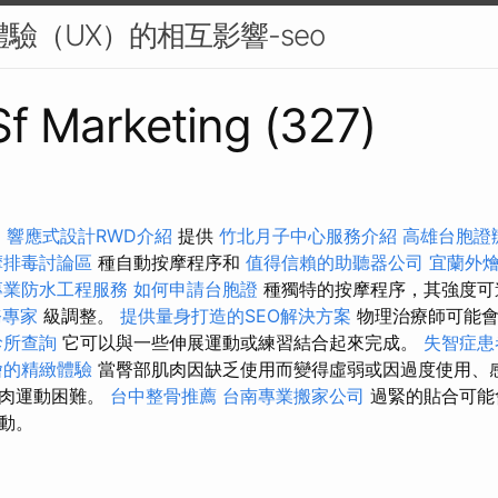
體驗（UX）的相互影響-seo
 Sf Marketing (327)
a
響應式設計RWD介紹
提供
竹北月子中心服務介紹
高雄台胞證
摩排毒討論區
種自動按摩程序和
值得信賴的助聽器公司
宜蘭外
專業防水工程服務
如何申請台胞證
種獨特的按摩程序，其強度
務專家
級調整。
提供量身打造的SEO解決方案
物理治療師可能會
診所查詢
它可以與一些伸展運動或練習結合起來完成。
失智症患
燴的精緻體驗
當臀部肌肉因缺乏使用而變得虛弱或因過度使用、
肌肉運動困難。
台中整骨推薦
台南專業搬家公司
過緊的貼合可能
動。