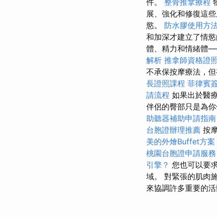
件。
整骨推拿療程
展、強化和修復這些
慾。
防水膠使用方
和加深才建立了情
體、精力和情緒體—
解析
推拿師資格證
不承保按摩療法，但
長證照課程
菲律賓
請流程
如果出於醫療
伴侶的臀部只是為你
助聽器補助申請指南
台胞證辦理推薦
按摩
美的外燴Buffet方案
桃園台胞證申請服務
引擎？
您也可以要求
域。 對緊張的肌肉
來協調許多重要的活