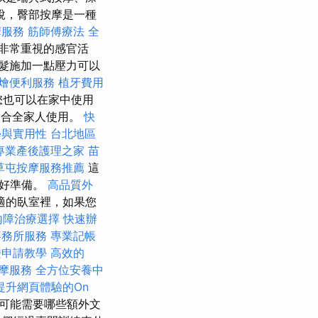
說，臀部按摩是一種
摩服務
筋師傅療法
全
非常重視的感官活
髮施加一點壓力可以
燴便利服務
植牙費用
也可以在家中使用
適合全家人使用。
快
學與實用性
台北地區
專業產後護理之家
苗
草屯按摩服務推薦
這
做好準備。
高品質外
適的臥室裡，如果您
內障治療選擇
快速辦
事務所服務
專業記帳
證申請教學
高效的
摩服務
全方位安養中
提升網頁體驗的On
可能需要哪些額外文