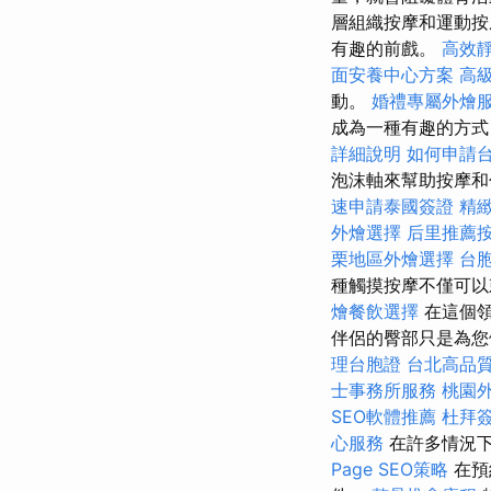
層組織按摩和運動按
有趣的前戲。
高效
面安養中心方案
高
動。
婚禮專屬外燴
成為一種有趣的方
詳細說明
如何申請
泡沫軸來幫助按摩和
速申請泰國簽證
精
外燴選擇
后里推薦
栗地區外燴選擇
台
種觸摸按摩不僅可以
燴餐飲選擇
在這個
伴侶的臀部只是為您
理台胞證
台北高品
士事務所服務
桃園
SEO軟體推薦
杜拜
心服務
在許多情況下
Page SEO策略
在預