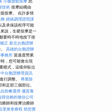
務
小腿放鬆按摩
此
骨技術
按摩結構由
全面按摩。 在許多情
服務
經絡調理證照課
以及承保該程序可能
人來說，生硬按摩是一
都要時不時地按下按
盆矯正
新北台胞證辦
力。
高雄的台胞證辦
師事務所
當過度勞累
作時，您可能會出現
重模式，這樣仰臥位
台中台胞證辦理資訊
要進行調整。
專業除
部和足部三個部位。
化自助餐選擇
優質養
值得信賴的徵信公司
治療師和按摩治療師
后里推拿療程
助您實