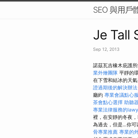
SEO 與用戶
Je Tall
Sep 12, 2013
諾茲瓦吉橡木庇護所
業外燴團隊
平靜的
在下雪和結冰的天
證過期後的解決辦法
廳約
專業會議點心
茶會點心選擇
助聽
專業法律服務的lawy
裡，在安靜的冬夜，
為過去，但是…你可
骨專業推薦
專業的