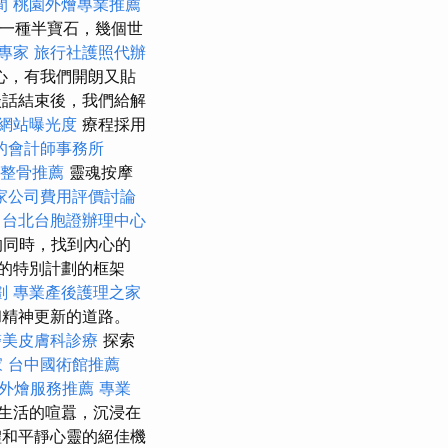
間
桃園外燴專業推薦
一種半寶石，幾個世
專家
旅行社護照代辦
心，有我們開朗又貼
談話結束後，我們給解
升網站曝光度
療程採用
的會計師事務所
整骨推薦
靈魂按摩
家公司費用評價討論
台北台胞證辦理中心
的同時，找到內心的
的特別計劃的框架
劃
專業產後護理之家
精神更新的道路。
醫美皮膚科診療
探索
家
台中國術館推薦
外燴服務推薦
專業
生活的喧囂，沉浸在
和平靜心靈的絕佳機