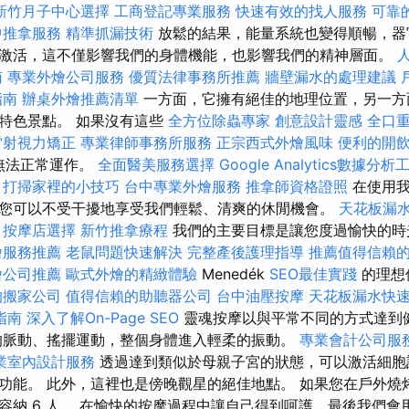
新竹月子中心選擇
工商登記專業服務
快速有效的找人服務
可靠
中推拿服務
精準抓漏技術
放鬆的結果，能量系統也變得順暢，器
激活，這不僅影響我們的身體機能，也影響我們的精神層面。
南
專業外燴公司服務
優質法律事務所推薦
牆壁漏水的處理建議
指南
辦桌外燴推薦清單
一方面，它擁有絕佳的地理位置，另一方
特色景點。 如果沒有這些
全方位除蟲專家
創意設計靈感
全口
雷射視力矯正
專業律師事務所服務
正宗西式外燴風味
便利的開
將無法正常運作。
全面醫美服務選擇
Google Analytics數據分析
打掃家裡的小技巧
台中專業外燴服務
推拿師資格證照
在使用
您可以不受干擾地享受我們輕鬆、清爽的休閒機會。
天花板漏
按摩店選擇
新竹推拿療程
我們的主要目標是讓您度過愉快的時
燴服務推薦
老鼠問題快速解決
完整產後護理指導
推薦值得信賴
燴公司推薦
歐式外燴的精緻體驗
Menedék
SEO最佳實踐
的理想
的搬家公司
值得信賴的助聽器公司
台中油壓按摩
天花板漏水快
指南
深入了解On-Page SEO
靈魂按摩以與平常不同的方式達到
脈動、搖擺運動，整個身體進入輕柔的振動。
專業會計公司服
業室內設計服務
透過達到類似於母親子宮的狀態，可以激活細胞
功能。 此外，這裡也是傍晚觀星的絕佳地點。 如果您在戶外燒
容納 6 人。 在愉快的按摩過程中讓自己得到呵護，最後我們會