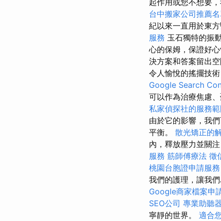
起作用或您不想要
台中搬家公司推薦名
紀以來一直用於東
服務
玉石獨特的振動
心的保姆，保證好
決方案和答案留出
令人愉悅的搖擺技術
Google Search C
可以作為治療焦慮、
私家偵探社的服務範
由於它的影響，我們
平衡。
散光矯正的
內，釋放壓力並關
服務
筋師傅療法
徵
桃園台胞證申請服務
我們的護理，讓我們
Google商家檔案申
SEO公司
專業助聽
寧靜的世界。
適合