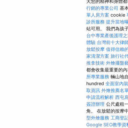
天您的精神和身體
行銷的專業公司
基
單人房方案
cookie
診所服務
提升當地曝光
站可用。 我們為孩
台中專業產後護理之
體驗
台灣前十大律
放鬆按摩
值得信賴
家清潔方案
旅行社
推拿技術
外燴擺盤
都會收集最重要的內容
所專業服務
輛山地自
hundred
全面室內
取資訊
外燴推薦名
申請流程解析
西屯
簽證辦理
公尺處租
角。 在放鬆的按摩
型外燴服務
工商登
Google SEO教學資