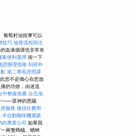
葡萄籽油按摩可以
銷技巧
撿骨流程與注
的血液循環也非常有
搬家便利選擇
按一下
胞證辦理指南
到府外
搭配
第二專長證照課
此您不必擔心在您放
止痛的功效，由迷迭
台中整復推薦
台北地
一——眾神的恩賜
人房服務
徵信社費用
學
半自動咖啡機選購
銷的專業公司
如果我
有一兩隻螞蟻、蟋蟀