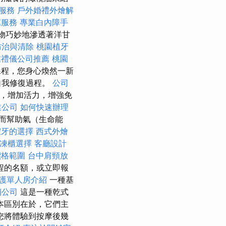
服務
戶外婚禮外燴解
薦服務
專業白內障手
物巧妙地滲透著洋甘
防治與清除
桃園植牙
業禮儀公司推薦
桃園
程，您身心煥然一新
自我修復過程。
公司
，增加活力，增強免
業公司
如何快速辦理
而幫助氣（生命能
假牙的選擇
西式外燴
凍櫃選擇
客廳設計
價格範圍
台中肩頸放
程的名額，或立即報
護單人房介紹
一種基
銷公司
這是一種乾式
本區別在於，它們主
您將體驗到按摩後幾