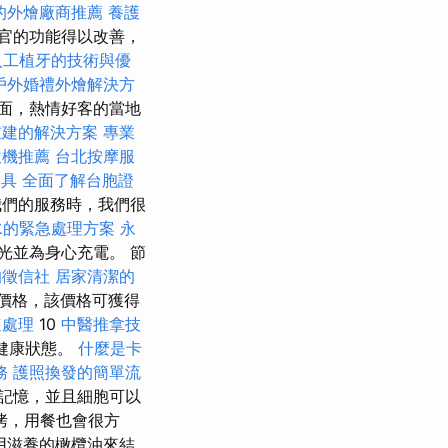
的外燴廠商推薦
養護
官的功能得以改善，
人工植牙的技術與優
戶外婚禮外燴解決方
面，熱情好客的當地
重建的解決方案
專業
飲機推薦
台北按摩服
工具
全面了解台胞證
我們的服務時，我們很
水的緊急處理方案
永
光並為身心充電。 節
的徵信社
居家清潔的
價格，該價格可獲得
速處理
10
中醫推拿技
健康狀態。
什麼是卡
務
護照換發的簡單流
記憶，並且細胞可以
烤，用餐也會很方
用滋養的橄欖油來結