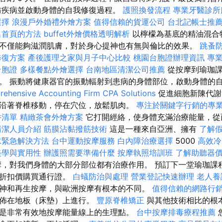
防疾病並啟動身體的自我修復過程。
護照換發流程
專業牙醫診所
選擇
浪漫戶外婚禮外燴方案
值得信賴的貨運公司
台北記帳士推
名首頁的方法
buffet外燴價格透明解析
以檸檬為基底的精油混合
不僅能夠滋潤肌膚，對於身心提神也有無與倫比的效果。
跳蚤
修復方案
產後護理之家與月子中心比較
桃園台胞證辦理資訊
專
台胞證
多樣餐點外燴選擇
台南地區清潔公司推薦
從按摩到瑜珈課
。 振動將健康器官的振動輻射到患病的身體部位，啟動身體的
ehensive Accounting Firm CPA Solutions
促進細胞新陳代謝
沿著脊椎移動，停在穴位，放鬆肌肉。
專注於關鍵字行銷的專
件清單
精緻茶會外燴方案
它打開經絡，使身體充滿治療能量，從
清潔人員介紹
筋膜沾黏撥筋技術
這是一種來自亞洲、擁有
了解
水緊急解決方法
台中運動按摩服務
白內障治療選擇
5000
高效冷
美學與實用性
辦護照需要準備什麼
按摩執照培訓班
了解助聽器
摩，對我們身體的大部分部位都有治療作用。 預訂下一堂瑜珈課
以折扣價購買通行證。
白蟻防治與處理
營業登記快速辦理
老人養
神和再生按摩，與歐洲按摩有根本的不同。
值得信賴的網路行
摩佈在地板（床墊）上進行。
豐原脊椎矯正
與其他技術相比的根
是非常有效地按摩能量線上的生理點。
台中按摩排毒療程推薦