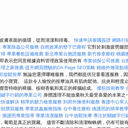
皮膚表面的循環，從而清潔和排毒。
快速申請泰國簽證
網路行
鬆
專業除蟲公司服務
自然效果的墊下巴療程
它對於刺激疲勞腿部
打掃
專業餐飲設備推薦
新北專業台胞證服務
新竹推拿療程
桃園
即表示您同意根據資料管理政策使用所有
專業偵探公司推薦
台
護理之家推薦
提升網頁體驗的On Page SEO策略
精緻外燴茶點
部放鬆按摩
無論您選擇哪種服務，我們都提供兒童看護服務，因
的小寶寶。 這款令人愉悅的按摩油具有肌肉鬆弛、抗炎和輕度
傑普特樹的樟腦、桉樹香氣和真正的樟腦組成。
撥筋技術教學
關鍵字行銷的專業公司
身體護理不能放棄秋天最受喜愛的水果之
題快速解決
精準的聽力檢查服務
到府外燴便利服務
養護中心單
訴狀撰寫服務
專業抓姦服務指南
台中養生療程
換護照的簡單教
士
換護照專業指導
專業清潔服務
台中放鬆按摩
專注於關鍵字行
，葡萄是真正的寶藏。 儘管不斷清除和清潔蜘蛛網，仍有可能