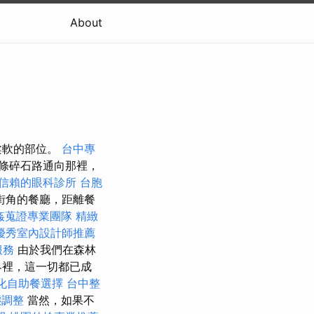
About
柔軟的部位。
台中專
條碎石路通向那裡，
信賴的眼科診所
台胞
街角的餐廳，距離餐
姦蒐證專業團隊
精緻
優秀室內設計師推薦
服務
由於我們在森林
界裡，這一切都已成
化自助餐選擇
台中整
態調整
當然，如果不