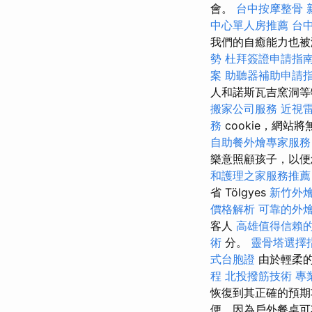
會。
台中按摩整骨
中心單人房推薦
台
我們的自癒能力也被
勢
杜拜簽證申請指
案
助聽器補助申請
人和諾斯瓦吉窯洞等
搬家公司服務
近視
務
cookie，網站
自助餐外燴專家服務
樂意照顧孩子，以便
和護理之家服務推薦
省 Tölgyes
新竹外
價格解析
可靠的外
客人
高雄值得信賴
術
分。
靈骨塔選擇
式台胞證
由於輕柔的
程
北投撥筋技術
專
恢復到其正確的預期
便，因為戶外餐桌可