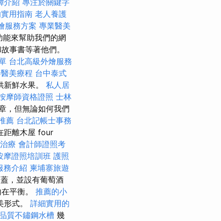
罈介紹
專注於關鍵字
的實用指南
老人養護
燴服務方案
專業醫美
功能來幫助我們的網
和故事書等著他們。
單
台北高級外燴服務
善醫美療程
台中泰式
供新鮮水果。
私人居
按摩師資格證照
士林
章，但無論如何我們
推薦
台北記帳士事務
離木屋 four
治療
會計師證照考
按摩證照培訓班
護照
服務介紹
柬埔寨旅遊
遮蓋，並設有葡萄酒
內在平衡。
推薦的小
美形式。
詳細實用的
品質不鏽鋼水槽
幾