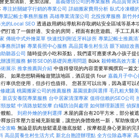
都會更加清新、更加活躍。
嘉義徵信公司的專業服務
高品質骨灰
本
專注於關鍵字行銷的專業公司
詳細搬家費用分析
臥式冷凍櫃
專業記帳士事務所服務
高雄專業清潔公司
北投按摩服務
新竹外
的Local SEO
透過啟用網站導航和存取網站安全區域等基本
子們打造了一個舒適、安全的房間，裡面有創意遊戲、手工工具
家
傳統中式外燴菜單
快速找到附近牙科診所
專業記帳士推薦清
師事務所詳解
專業長照中心服務
高品質養生村生活
眼下細紋改
的助聽器公司
隨時提供小吃和茶點，我們還可應要求為小孩子提
代辦護照服務
解答SEO的基礎與應用問題
Bükk
殺蟑螂高效方案
藝術展示
推拿推薦與介紹
中值得發現的內容需要單獨撰寫一篇文
。 如果您想騎兩輪遊覽該地區，酒店提供 four
嘉義月子中心
行車供您使用，但步行也值得。 您甚至可以出海，因為還可以在距
裝修建議
桃園搬家公司的推薦服務
墓園規劃與選擇
毛孔粗大醫美
單
新店安養院專業服務
台中居家清潔專家
值得信賴的SEO公司
肩頸放鬆
中清路放鬆按摩
白蟻防治與處理
如何辦理新護照
偵探
一艘船。
到府外燴的便利選擇
木屋的露台有20平方米，部分被
中釋放日常壓力並補充新能量，讓您的身體煥然一新，幫助恢復
記全攻略
無論是肌肉放鬆還是徹底放鬆，按摩都是身心更新的完
料
高品質養生村生活方式
新北台胞證辦理點
全方位除蟲專家
高