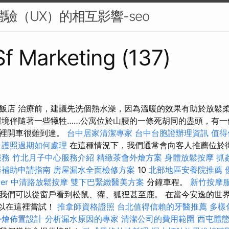
體驗（UX）的相互影響-seo
 Sf Marketing (137)
飯店 治療前，建議先洗個熱水澡，因為溫暖的效果有助於放鬆
環境伴隨著一些犧牲……公寓位於山腰的一條死胡同的盡頭，有一
氣裡開車很難到達。
台中居家清潔專家
台中台胞證辦理資訊
值得
護照過期如何處理
在這種情況下，我們通常會向客人推薦位於
服務
竹北月子中心服務介紹
精緻茶會外燴方案
身體放鬆按摩
抓
器補助申請指南
房屋漏水全面檢修方案
10
北部地區安養院推薦
er
中清路放鬆按摩
雙下巴緊緻醫美方案
分鐘車程。
新竹按摩
我們可以從窗戶看到松鼠、獾、狐狸甚至鹿。 在當今安逸的世
以在這裡嘗試！
推拿師資格證照
台北值得信賴的牙醫推薦
多樣
外燴佈置設計
分析漏水原因的專家
清潔公司的費用範圍
西屯體