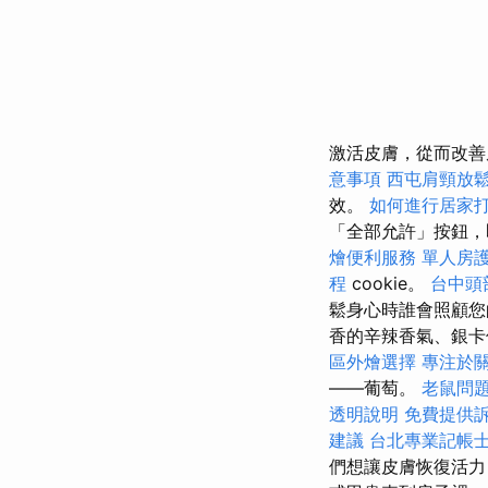
激活皮膚，從而改善
意事項
西屯肩頸放
效。
如何進行居家
「全部允許」按鈕，
燴便利服務
單人房
程
cookie。
台中頭
鬆身心時誰會照顧您
香的辛辣香氣、銀卡
區外燴選擇
專注於
——葡萄。
老鼠問
透明說明
免費提供
建議
台北專業記帳
們想讓皮膚恢復活力