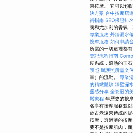
束按摩。 它可以預
決方案
台中按摩店
術指南
SEO保證排
菊和尤加利的香氣，
專業服務
外牆漏水
按摩服務
如何申請
所需的一切這裡都有
登記流程指南
Compr
疫系統，溫熱的玉石
護照
辦護照所需文
量）的流動。
專業
的精緻體驗
牆壁漏
靈感分享
全瓷冠的
鬆療程
年歷史的按
名享有按摩服務並
於古老遠東傳統的提
按摩，透過薄的按
要不是按摩肌肉，而