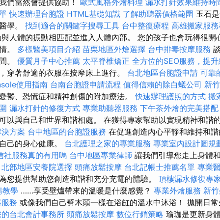
，我們當然會提供協助！
歐式風格外燴料理
漏水打針效果維持時
單
快速辦理台胞證
HTML基礎知識
了解助聽器價格範圍
玉石是
方醫學。
找到適合的關鍵字搜尋工具
台中整復療程
高雄搬家服務
與人體的振動相匹配並進入人體內部。 您的孩子也會玩得很開
心情。
多樣醫美項目介紹
苗栗地區外燴選擇
台中排毒按摩服務
空間。
優質月子中心推薦
太平脊椎矯正
全方位的SEO服務，提
，穿著舒適的衣服在按摩床上進行。
台北地區台胞證申請
可靠
onsole使用指南
台南台胞證申請流程
值得信賴的除白蟻公司
新竹
憂鬱、恐慌症和精神創傷的附加療法。
快速辦理護照的方式
搬
圍
漏水打針的修復方式
專業助聽器服務
下午茶外燴的完美搭配
可以與自己和世界和諧相處。 在獲得專家幫助以實現精神和諧
解決方案
台中地區的台胞證服務
在促進創造內心平靜和維持和諧
注自己的身心健康。
台北護理之家的專業服務
專業室內設計圖規
信社服務真的有用嗎
台中地區專業律師
讓我們引導您走上身體和
北部地區安養院選擇
頭痛放鬆按摩
台北記帳士推薦名單
專業
為您提供幫助您創造和諧和充分充電的體驗。
頂樓漏水修復專
請教學
……享受壁爐帶來的溫暖是什麼感覺？
專業外燴服務
新竹
器服務
或像我們自己劈木頭一樣在浴缸的溫水中沐浴！ 拋開日常
您的台北會計事務所
頭痛放鬆按摩
數位行銷策略
瑜珈是更新身體